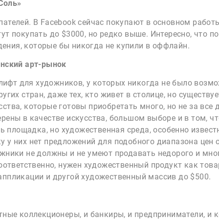
Соль»
ателей. В Facebook сейчас покупают в основном работы 
гут покупать до $3000, но редко выше. Интересно, что 
ения, которые бы никогда не купили в оффлайн.
инский арт-рынок
ифт для художников, у которых никогда не было возм
угих стран, даже тех, кто живет в столице, но существуе
ства, которые готовы приобретать много, но не за все 
рены в качестве искусства, большом выборе и в том, чт
 площадка, но художественная среда, особенно извест
 у них нет предложений для подобного диапазона цен о
ожники не должны и не умеют продавать недорого и мног
соответственно, нужен художественный продукт как това
аппликации и другой художественный массив до $500.
тные коллекционеры, и банкиры, и предприниматели, и ко