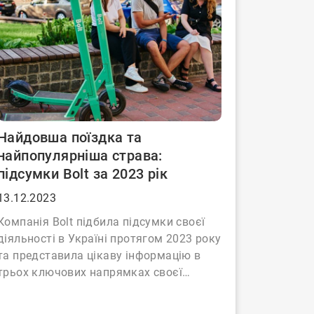
Найдовша поїздка та
найпопулярніша страва:
підсумки Bolt за 2023 рік
13.12.2023
Компанія Bolt підбила підсумки своєї
діяльності в Україні протягом 2023 року
та представила цікаву інформацію в
трьох ключових напрямках своєї…