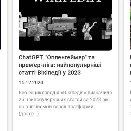
ChatGPT, "Оппенгеймер" та
прем'єр-ліга: найпопулярніші
статті Вікіпедії у 2023
14.12.2023
Веб-енциклопедія «Вікіпедія» визначила
25 найпопулярніших статей за 2023 рік
на англійській версії платформи.
(далее…)