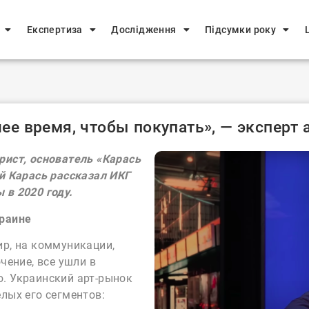
Експертиза
Дослідження
Підсумки року
ее время, чтобы покупать», — эксперт 
рист, основатель «Карась
ий Карась рассказал ИКГ
 в 2020 году.
краине
ир, на коммуникации,
чение, все ушли в
. Украинский арт-рынок
лых его сегментов: