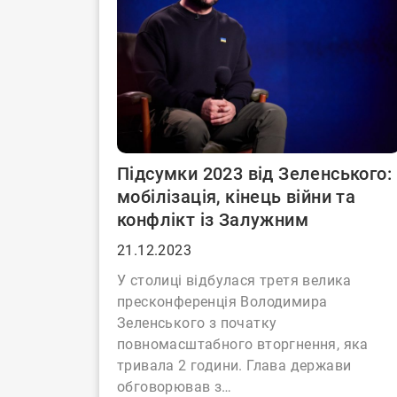
Підсумки 2023 від Зеленського:
мобілізація, кінець війни та
конфлікт із Залужним
21.12.2023
У столиці відбулася третя велика
пресконференція Володимира
Зеленського з початку
повномасштабного вторгнення, яка
тривала 2 години. Глава держави
обговорював з…