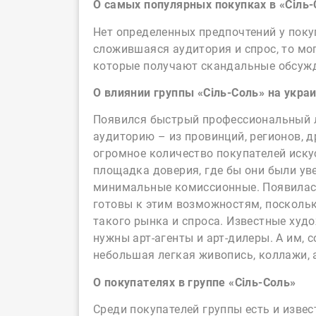
О самых популярных покупках в «Сіль-
Нет определенных предпочтений у покуп
сложившаяся аудитория и спрос, то мо
которые получают скандальные обсужд
О влиянии группы «Сіль-Соль» на укра
Появился быстрый профессиональный л
аудиторию – из провинций, регионов, др
огромное количество покупателей искус
площадка доверия, где бы они были уве
минимальные комиссионные. Появилась
готовы к этим возможностям, поскольку
такого рынка и спроса. Известные худ
нужны арт-агенты и арт-дилеры. А им, 
небольшая легкая живопись, коллажи, 
О покупателях в группе «Сіль-Соль»
Среди покупателей группы есть и извес