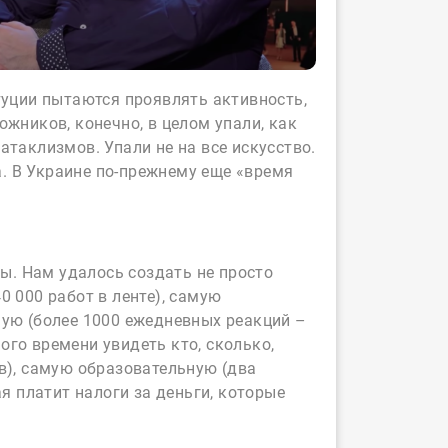
туции пытаются проявлять активность,
жников, конечно, в целом упали, как
атаклизмов. Упали не на все искусство.
. В Украине по-прежнему еще «время
ны. Нам удалось создать не просто
0 000 работ в ленте), самую
ную (более 1000 ежедневных реакций –
го времени увидеть кто, сколько,
в), самую образовательную (два
я платит налоги за деньги, которые