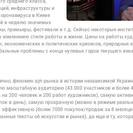
го среднего класса,
иций, инфраструктуры и
 коронавируса в Киеве
ий в неделю значимых
ны, премьеры, фестивали и т.д. Сейчас некоторые инсти
у изменению стиля работы и жизни. Цены на работы худо
, экономических и политических кризисов, природных к
альные проблемы с конца нулевых годов текущего века
онечно, феномен арт-рынка в истории независимой Украи
ую масштабную аудиторию (43 000 участников и более 4
 на 200 человек и 200 работ художников), самую актив
пок в день), самую прозрачную (можно в режиме реально
ую эффективную (более 7000 покупок/продаж за 8 месяце
нные тексты об искусстве и рынке), да еще и ту, котора