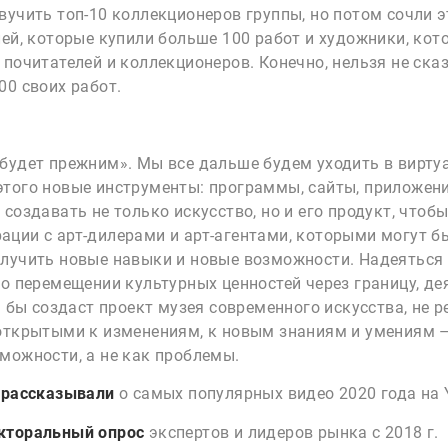
вучить топ-10 коллекционеров группы, но потом сочли 
лей, которые купили больше 100 работ и художники, кот
почитателей и коллекционеров. Конечно, нельзя не ска
00 своих работ.
 будет прежним». Мы все дальше будем уходить в вирт
того новые инструменты: программы, сайты, приложени
создавать не только искусство, но и его продукт, чтоб
ции с арт-дилерами и арт-агентами, которыми могут б
лучить новые навыки и новые возможности. Надеяться на
о перемещении культурных ценностей через границу, де
 бы создаст проект музея современного искусства, не р
открытыми к изменениям, к новым знаниям и умениям –
можности, а не как проблемы.
ы
рассказывали
о самых популярных видео 2020 года на 
кторальный опрос
экспертов и лидеров рынка с 2018 г.