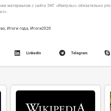
ии материалов с сайта ЭКГ «Импульс» обязательно упо
ьс».
тво
,
Итоги года
,
Итоги2020
LinkedIn
Telegram